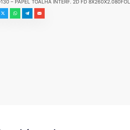
130 – PAPEL TOALHA INTERF. 2D FD 8X260X2.080FO